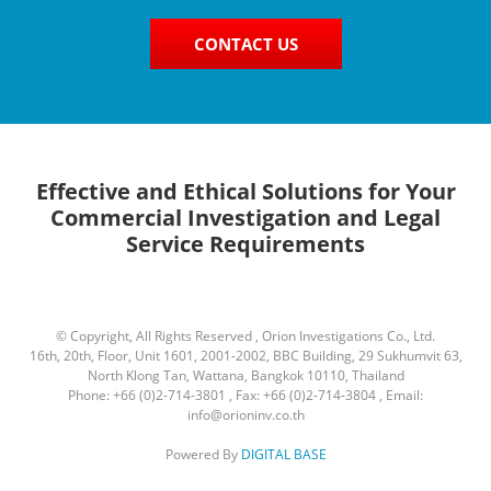
CONTACT US
Effective and Ethical Solutions for Your
Commercial Investigation and Legal
Service Requirements
© Copyright, All Rights Reserved , Orion Investigations Co., Ltd.
16th, 20th, Floor, Unit 1601, 2001-2002, BBC Building, 29 Sukhumvit 63,
North Klong Tan, Wattana, Bangkok 10110, Thailand
Phone: +66 (0)2-714-3801 , Fax: +66 (0)2-714-3804 , Email:
info@orioninv.co.th
Powered By
DIGITAL BASE