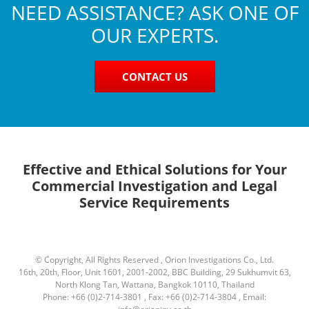
NEED ASSISTANCE? ASK ONE OF
OUR EXPERTS.
CONTACT US
Effective and Ethical Solutions for Your
Commercial Investigation and Legal
Service Requirements
© Copyright, All Rights Reserved , Orion Investigations Co., Ltd.
16th, 20th, Floor, Unit 1601, 2001-2002, BBC Building, 29 Sukhumvit 63,
North Klong Tan, Wattana, Bangkok 10110, Thailand
Phone: +66 (0)2-714-3801 , Fax: +66 (0)2-714-3804 , Email: